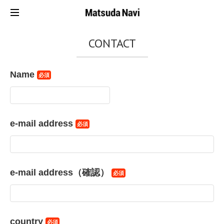
CONTACT
Name
必須
e-mail address
必須
e-mail address（確認）
必須
country
必須